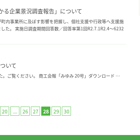
かる企業景況調査報告」について
町内事業所に及ぼす影響を把握し、個社支援や行政等へ支援施
 実施日調査期間回答数／回答率第1回R2.7.1R2.4～6232
について
た。ご覧ください。 商工会報「みゆみ 20号」ダウンロード …
20
...
26
27
28
29
30