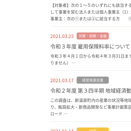
【対象者】次の１～５のいずれにも該当する
して事業を営む法人または個人事業主（1
事業主：次の①または②に該当する方 ①
2021.03.23
労務・税務・金融
令和３年度 雇用保険料率について
令和３年４月１日から令和４年３月31日ま
りません） …
2021.03.17
経営発達支援
令和２年度 第３四半期 地域経済
この調査は、新温泉町内の産業の状況等地
り、販路拡大・新商品開発など事業計画策定
ロード …
経営